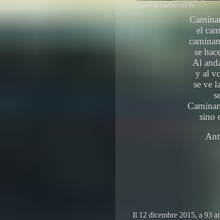
ponte di barche sul Po
Caminan
el cam
caminan
se hac
Al anda
y al vo
se ve 
s
Caminan
sino 
Ant
Il 12 dicembre 2015, a 93 an