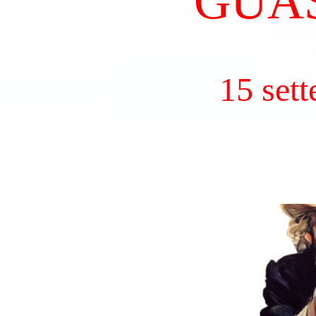
GUA
do
15 set
VII 