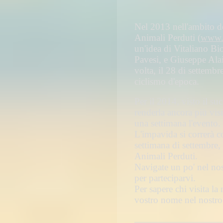
Nel 2013 nell'ambito d
Animali Perduti (
www.p
un'idea di Vitaliano 
Pavesi, e Giuseppe Alai 
volta, il 28 di settemb
ciclismo d'epoca.
Per il 2014, visto il su
renderla ancora più visi
una settimana l'evento.
L'impavida si correrà co
settimana di settembre,
Animali Perduti.
Navigate un po' nel nos
per parteciparvi.
Per sapere chi visita la
vostro nome nel nostr