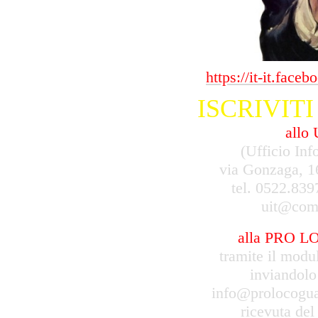
https://it-it.face
ISCRIVIT
allo
(Ufficio Inf
via Gonzaga, 1
tel. 0522.839
uit@comu
alla PRO 
tramite il modu
inviandolo 
info@prolocoguas
ricevuta del