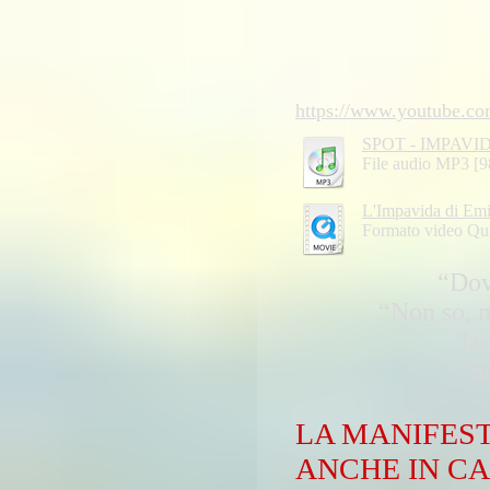
https://www.youtube.
SPOT - IMPAVI
File audio MP3 [
L'Impavida di Emi
Formato video Qu
“Dov
“Non so, 
Ja
S
LA MANIFEST
ANCHE IN CA