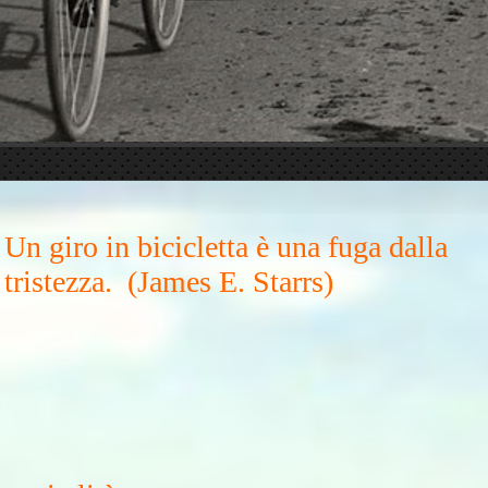
Un giro in bicicletta è una fuga dalla
tristezza. (James E. Starrs)