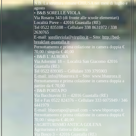
N.B. La struttura rimane CHIUSA nei mesi di luglio e
agosto
• B&B SORELLE VIOLA
Via Rosario 343 (di fronte alle scuole elementari)
Località Pieve – 42016 Guastalla (RE)
Tel 0522 835108 – Cellulare 338 8631972 / 338
2630765
E-mail:
sorelleviola@virgilio.it
– Sito:
http://bed-
breakfast-guastalla.it
Pernottamento e prima colazione in camera doppia €
70,00 / singola € 40,00
• B&B L’AURORA
Via Adornini 18 – Località San Giacomo 42016
Guastalla (RE)
Tel 0522 839305 – Cellulare 339 3795903
E-mail: info@bbaurora.it
– Sito:
www.bbaurora.it
Pernottamento e prima colazione in camera doppia a
partire da € 70,00
• B&B PORTA PO
Via Bacchiavini 11 – 42016 Guastalla (RE)
Tel e Fax 0522 824376 – Cellulare 333 6075949 / 346
6441979
E-mail:
bbportapo@gmail.com
– www.bbportapo.it
Pernottamento e prima colazione in camera doppia €
70,00 / singola € 40,00
• AGRITURISMO ANTICA GOLENA
Agriturismo e fattoria didattica
Via Bosco 3 – 42016 Guastalla (RE)