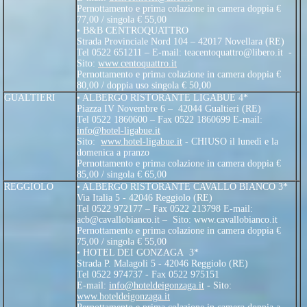
Pernottamento e prima colazione in camera doppia €
77,00 / singola € 55,00
• B&B CENTROQUATTRO
Strada Provinciale Nord 104 – 42017 Novellara (RE)
Tel 0522 651211 – E-mail: teacentoquattro@libero.it -
Sito:
www.centoquattro.it
Pernottamento e prima colazione in camera doppia €
80,00 / doppia uso singola € 50,00
GUALTIERI
• ALBERGO RISTORANTE LIGABUE 4*
Piazza IV Novembre 6 – 42044 Gualtieri (RE)
Tel 0522 1860600 – Fax 0522 1860699 E-mail:
info@hotel-ligabue.it
Sito:
www.hotel-ligabue.it
- CHIUSO il lunedì e la
domenica a pranzo
Pernottamento e prima colazione in camera doppia €
85,00 / singola € 65,00
REGGIOLO
• ALBERGO RISTORANTE CAVALLO BIANCO 3*
Via Italia 5 - 42046 Reggiolo (RE)
Tel 0522 972177 – Fax 0522 213798 E-mail:
acb@cavallobianco.it – Sito: www.cavallobianco.it
Pernottamento e prima colazione in camera doppia €
75,00 / singola € 55,00
• HOTEL DEI GONZAGA 3*
Strada P. Malagoli 5 - 42046 Reggiolo (RE)
Tel 0522 974737 - Fax 0522 975151
E-mail:
info@hoteldeigonzaga.it
- Sito:
www.hoteldeigonzaga.it