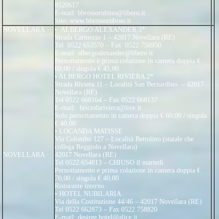
8520617
E-mail:
bbrossorubino@libero.it
Sito: www.bbrossorubino.it
NOVELLARA
• ALBERGO ALEXANDER 3*
Strada Cartoccio 1 – 42017 Novellara (RE)
Tel 0522 653570 – Fax 0522 756950
E-mail:
albergoalexander@libero.it
Pernottamento e prima colazione in camera doppia €
60,00 / singola € 45,00
• ALBERGO HOTEL RIVIERA 2*
Strada Riviera 11 – Località San Bernardino – 42017
Novellara (RE)
Tel 0522 668164 – Fax 0522 668137
E-mail: briciolariviera@live.it
Solo pernottamento in camera doppia € 60,00 / singola
€ 40,00
• LOCANDA MATISSE
Via Colombo 127 – Località Bettolino (statale che
collega Reggiolo a Novellara)
NOVELLARA
42017 Novellara (RE)
Tel 0522 654813 – CHIUSO il martedì
Pernottamento e prima colazione in camera doppia €
70,00 / singola € 40,00
Ristorante interno
• HOTEL NUBILARIA
Via della Costituzione 44/46 – 42017 Novellara (RE)
Tel 0522 662873 – Fax 0522 758820
E-mail:
desiree.hotel@alice.it