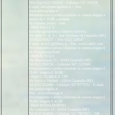
Tel e Fax 0522 835354 – Cellulare 337 261018
E-mail:
info@anticagolena.it
– Sito:
www.anticagolena.it
Pernottamento e prima colazione in camera doppia a
partire da € 35,00 a persona
Su richiesta pranzi / cene
• B&B VALLE V
Azienda agrituristica e fattoria didattica
Via Valle V n. 3 – San Girolamo di Guastalla (RE)
Tel 0522 820227 – Fax 0522 228547
E-mail:
terzi3.3@libero.it
– Sito: www.valle5.com
Pernottamento e prima colazione in camera doppia €
20,00 a persona/notte
• B&B AI TIGLI
Via Mazzacurati 25 - 42016 Guastalla (RE)
Tel 0522 830726 – Cellulare 347 2525900
Pernottamento e prima colazione in camera doppia €
55,00 / singola € 30,00
• B&B L’ ULMA E L’ OPI
Via Sacco e Vanzetti - 42016 Guastalla (RE)
Tel 0522 822008 - Cellulare 347 9777632 - E-mail:
elsa.arte@virgilio.it
Sito: www.ulmaeopi.it
Pernottamento e prima colazione in camera doppia €
70,00 / singola € 45,00
• B&B ROSSO RUBINO
Via Concordia 13 - 42016 Guastalla (RE)
Tel 0522 824818 - Cellulare 327 7987803 / 348