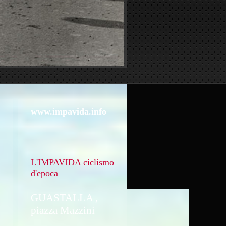
www.impavida.info
L'IMPAVIDA ciclismo
d'epoca
GUASTALLA ,
piazza Mazzini