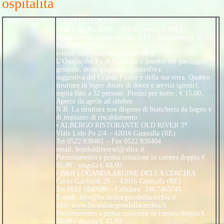
ospitalità
GUASTALLA
• OSTELLO DEL PO
Viale Lido Po 11/13 – 42016 Guastalla (RE)
Informazioni e prenotazioni: UIT - Via Gonzaga 16 Tel.
0522 839763
e-mail: uit@comune.guastalla.re.it
L’Ostello del Po di Guastalla è inserito nel paesaggio
golenale, dove scoprirete l’atmosfera
suggestiva del Grande Fiume e della sua terra. Quattro
strutture in legno dotate di docce e servizi igienici,
ospita fino a 32 persone. Prezzo per notte : € 15,00.
Aperto da aprile ad ottobre.
N.B. La struttura non dispone di biancheria da bagno e
di impianto di riscaldamento.
• ALBERGO RISTORANTE OLD RIVER 3*
Viale Lido Po 2/4 – 42016 Guastalla (RE)
Tel 0522 838401 – Fax 0522 838404
email:
hoteloldriversrl@alice.it
Pernottamento e prima colazione in camera doppia €
85,00 / singola € 60,00
• B&B LOCANDA ARGINE DELLA CERCHIA
Corso Garibaldi 25 – 42016 Guastalla (RE)
Tel 0522 1840580 – Cellulare 340 7465745
E-mail:
info@locandaarginedellacerchia.it
Sito:
www.locandaarginedellacerchia.it
Pernottamento e prima colazione in camera doppia €
73,00 / singola € 43,00