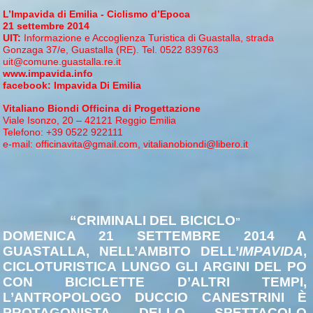
L’Impavida di Emilia - Ciclismo d’Epoca
21 settembre 2014
UIT:
Informazione e Accoglienza Turistica di Guastalla, strada
Gonzaga 37/e, Guastalla (RE).
Tel. 0522
839763
uit@comune.guastalla.re.it
www.impavida.info
facebook: Impavida Di Emilia
Vitaliano Biondi
Officina di Progettazione
Viale Isonzo, 20 – 42121 Reggio Emilia
Telefono: +39 0522 922111
e-mail:
officinavita@gmail.com
,
vitalianobiondi@libero.it
“CRIMINALI DEL BICICLO
”
DOMENICA 21 SETTEMBRE 2014 A
GUASTALLA, NELL’AMBITO DELL’
IMPAVIDA
,
CICLOTURISTICA LUNGO GLI ARGINI DEL PO
CON BICICLETTE D’ALTRI TEMPI,
L’ANTROPOLOGO DUCCIO CANESTRINI È
PROTAGONISTA DELLO SPETTACOLO