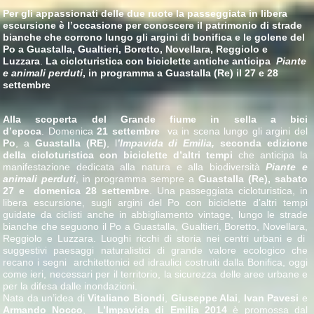
Per gli appassionati delle due ruote la passeggiata in libera
escursione è l’occasione per conoscere il patrimonio di strade
bianche che corrono lungo gli argini di bonifica e le golene del
Po
a Guastalla, Gualtieri, Boretto, Novellara, Reggiolo e
Luzzara
.
La cicloturistica con biciclette antiche anticipa
Piante
e animali perduti
, in programma a Guastalla (Re) il 27 e 28
settembre
Alla scoperta del Grande fiume in sella a bici
d’epoca
. Domenica
21 settembre
va in scena lungo gli argini del
Po
, a
Guastalla (RE)
, l
’Impavida di Emilia,
seconda edizione
della cicloturistica con biciclette d’altri tempi
che anticipa la
manifestazione dedicata alla natura e alla biodiversità
Piante e
animali perduti
, in programma sempre a
Guastalla (Re), sabato
27 e domenica 28 settembre
. Una passeggiata cicloturistica, in
libera escursione, sugli argini del Po con biciclette d’altri tempi
guidate da ciclisti anche in abbigliamento vintage, lungo le strade
bianche che seguono il Po a Guastalla, Gualtieri, Boretto, Novellara,
Reggiolo e Luzzara. Luoghi ricchi di storia nei centri urbani e di
suggestivi paesaggi naturalistici di grande valore ecologico che
recano i segni architettonici ed idraulici costruiti dalla Bonifica, oggi
come ieri, necessari per il territorio, la sicurezza delle aree urbane e
per la difesa dalle inondazioni.
Nata da un’idea di
Vitaliano Biondi
,
Giuseppe Alai
,
Ivan Pavesi
e
Armando Nocco
,
L’Impavida di Emilia 2014
è promossa dal