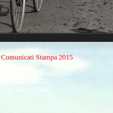
Comunicati Stampa 2015
a cura di Rita Bertazzoni
tel. 0522-839762
cell. 347-0369427