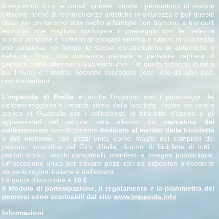
Inseguendo fiumi e canali, queste strade permettono di visitare
cittadine ricche di testimonianze artistiche in sicurezza e per questo
ideali per un turismo slow rivolto a famiglie con bambini, a tranquilli
ecoturisti che vogliono coniugare il paesaggio con le bellezze
storico-artistiche e culturali all’enogastronomia e calarsi in una realtà
che conserva nel tempo le stesse caratteristiche di autenticità e
bellezza. Dopo una domenica passata a pedalare capiterà di
pensare come affermava Guareschi che: “ In quella fettaccia di terra
tra il fiume e l’ monte, possono succedere cose che da altre parti
non succedono”.
L’impavida
di
Emilia
è anche l’incontro con i personaggi del
ciclismo reggiano e i marchi storici delle biciclette. Inoltre nel centro
storico di Guastalla per i collezionisti di biciclette d'epoca e gli
appassionati del settore sarà allestito un
mercatino del
collezionismo
specificamente
dedicato al mondo della bicicletta
e del ciclismo
, con pezzi unici, come maglie dei campioni del
passato, locandine del Giro d’Italia, ricambi di biciclette di tutti i
periodi storici, vecchi campanelli, manifesti e insegne pubblicitarie.
Un’occasione unica per trovare pezzi rari da espositori provenienti
da varie regioni italiane e dall'estero.
La quota d’iscrizione è
10 €
Il Modulo di partecipazione, il regolamento e la planimetria dei
percorsi sono scaricabili dal sito
www.impavida.info
Informazioni