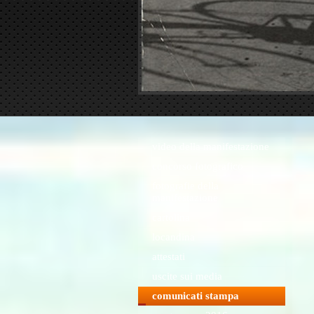
video della manifestazione
concorso fotografico
fotografie della
manifestazione
cartolina
locandina
attestati
uscite sui media
comunicati stampa