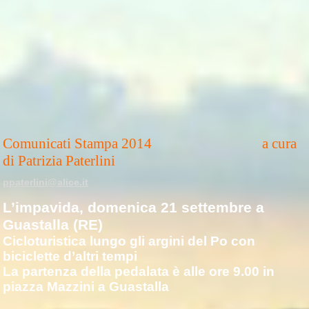
Comunicati Stampa 2014 a cura
di Patrizia Paterlini
ppaterlini@alice.it
L’impavida, domenica 21 settembre a
Guastalla (RE)
Cicloturistica lungo gli argini del Po con
biciclette d’altri tempi
La partenza della pedalata è alle ore 9.00 in
piazza Mazzini a Guastalla