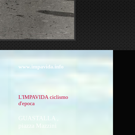
www.impavida.info
L'IMPAVIDA ciclismo
d'epoca
GUASTALLA ,
piazza Mazzini