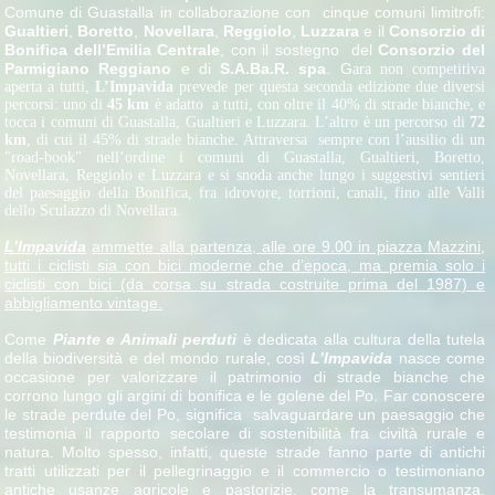
Comune di Guastalla in collaborazione con cinque comuni limitrofi:
Gualtieri
,
Boretto
,
Novellara
,
Reggiolo
,
Luzzara
e il
Consorzio di
Bonifica dell’Emilia Centrale
, con il sostegno del
Consorzio del
Parmigiano Reggiano
e di
S.A.Ba.R.
spa
. G
ara non competitiva
aperta a tutti,
L’Impavida
prevede per questa seconda edizione due diversi
percorsi: uno di
45
km
è adatto a tutti, con oltre il 40% di strade bianche, e
tocca i comuni di Guastalla, Gualtieri e Luzzara. L’altro è un percorso di
72
km
, di cui il 45% di strade bianche. Attraversa sempre con l’ausilio di un
"road-book" nell’ordine i comuni di Guastalla, Gualtieri, Boretto,
Novellara, Reggiolo e Luzzara e si snoda anche lungo i suggestivi sentieri
del paesaggio della Bonifica, fra idrovore, torrioni, canali, fino alle Valli
dello Sculazzo di Novellara.
L’Impavida
ammette alla partenza, alle ore 9.00 in piazza Mazzini,
tutti i ciclisti sia con bici moderne che d’epoca, ma premia solo i
ciclisti con bici (da corsa su strada costruite prima del 1987) e
abbigliamento vintage.
Come
Piante e Animali perduti
è dedicata alla cultura della tutela
della biodiversità e del mondo rurale, così
L’Impavida
nasce come
occasione per valorizzare il patrimonio di strade bianche che
corrono lungo gli argini di bonifica e le golene del Po. Far conoscere
le strade perdute del Po, significa salvaguardare un paesaggio che
testimonia il rapporto secolare di sostenibilità fra civiltà rurale e
natura. Molto spesso, infatti, queste strade fanno parte di antichi
tratti utilizzati per il pellegrinaggio e il commercio o testimoniano
antiche usanze agricole e pastorizie, come la transumanza.