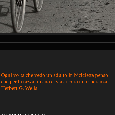
Ogni volta che vedo un adulto in bicicletta penso
che per la razza umana ci sia ancora una speranza.
Herbert G. Wells