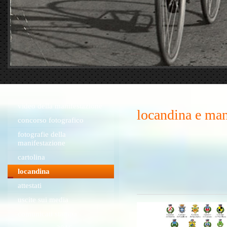
video della manifestazione
locandina e man
concorso fotografico
fotografie della
manifestazione
cartolina
locandina
attestati
uscite sui media
comunicati stampa